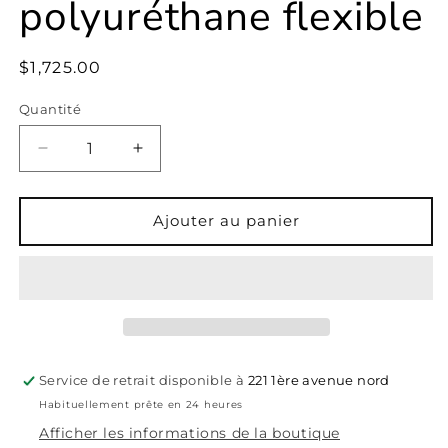
polyuréthane flexible
Prix
$1,725.00
habituel
Quantité
Réduire
Augmenter
la
la
quantité
quantité
de
de
Ajouter au panier
Pompe
Pompe
Marctot
Marctot
pour
pour
injection
injection
haute
haute
pression
pression
de
de
Service de retrait disponible à
221 1ère avenue nord
polyuréthane
polyuréthane
Habituellement prête en 24 heures
flexible
flexible
Afficher les informations de la boutique