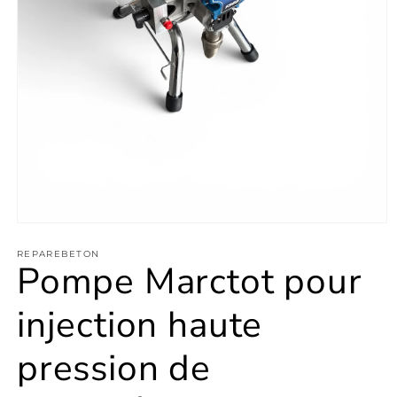
Ouvrir
le
média
REPAREBETON
Pompe Marctot pour
1
dans
une
injection haute
fenêtre
modale
pression de